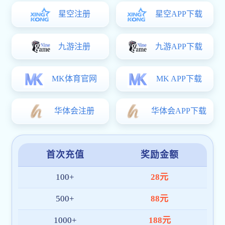
能分析为核心的数字生态平台，聚焦全球体育用户的实时信
息与多终端互动体验。平台以稳定技术架构和合规体系赢得
市场认可，深受FB体育 (中国)官方网站-FB SPORTS用户喜
爱。
技术驱动，性能优先
平台采用自研系统架构，持续优化加载速度与数据传
输流程，通过部署全球 CDN 加速节点，实现不同地
区高速访问与高并发下的稳定运行，全面提升用户操
作流畅度。