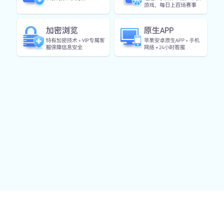
持续优化，数据驱动
平台基于用户行为分析，不断迭代功能细节与视觉交
互体验，结合 AI 智能算法与赛事数据，为用户提供
精准内容分发与个性化推荐，增强整体互动价值。
为什么全球用户都信赖fb体育app官
网？
我们不仅是体育赛事数据平台，更是一站式的信
息服务提供商。从实时数据同步到安全机制建