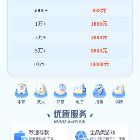
以信任构建口碑
所有服务均基于合规化机制运营，平台数据透明、交
易流程规范，长期致力于构建高可信度生态系统，持
续服务全球数百万用户，树立良好品牌形象。
多语言，多区域
支持多语种界面与主流货币结算方式，fb体育app官
网 已服务覆盖东南亚、欧洲、中东等重点市场，具备
全球运营与本地适配的服务能力。