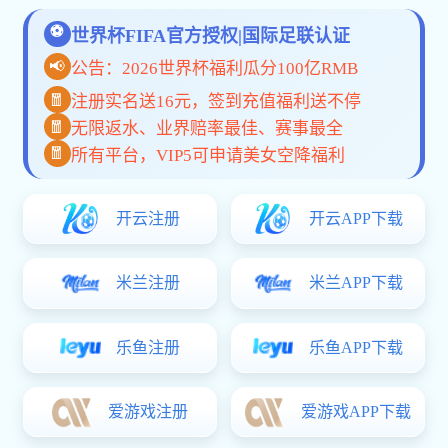
fb体育app官网 · 值得信赖的体育数据
平台
fb体育app官网 专注于构建一个以赛事内容、数据服务与智