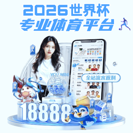
注册入口
极速响应