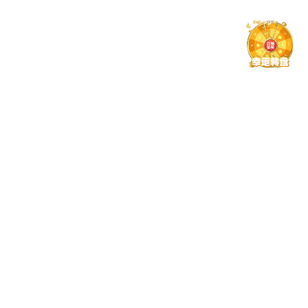
2019年11月3日 · v2.3.4
上线赛事回顾模块。
简化登录流程。
2019年6月18日 · v2.2.1
支持欧洲杯赛程展示。
提升老机型兼容性。
未来我们将继续围绕 FB体育 (中国)官方网站-FB SPORTS 用户的真实
需求，不断提升产品体验。