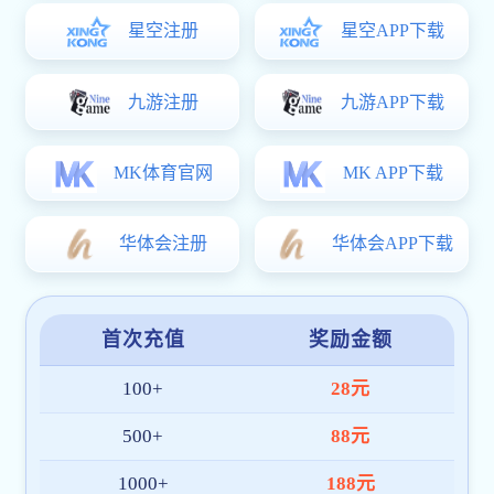
安全流程层级