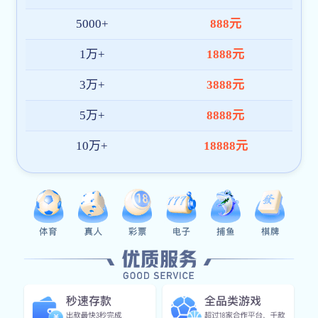
1、常规赛交锋记录
在本赛季的常规赛中，开拓者与马刺共进行了三场较
量，其中开拓者以2胜1负稍占上风。这一结果虽然看
似接近，但细节却暴露了两支球队之间明显的实力差
距。第一场比赛中，开拓者凭借主场之利，以较大分
差赢得了胜利，这为他们接下来的比赛奠定了信心基
础。
第二场比赛则展现出马刺强大的调整能力，他们在客
场作战时成功找到了克制开拓者的方法，通过加强防
守和快攻反击，使得比分相对接近。然而，这并未能
改变整体趋势，因为第三场再度回到主场后，开拓者
再次展现出他们的强大火力，通过精准投篮和团队配
合重夺胜利。