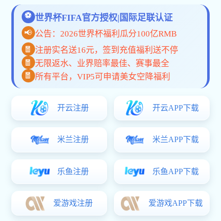
开拓者与马刺首轮交锋回顾常规赛
三战结果揭示双方实力差距