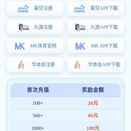
2026-06-01 02:55
50 次阅读
首页
/
体育报道
本文将对开拓者与马刺在季后赛首轮交锋进行详细的
回顾分析，重点探讨常规赛三战结果如何揭示双方实
力差距。通过对两队在常规赛中的表现、战术特点及
球员状态的深入剖析，本文旨在为读者呈现一幅完整
的比赛全景图。首先，我们将关注双方在常规赛的交
锋记录，以此为基础分析两队的优势与劣势，然后再
从球队核心球员表现、战术布置以及心理状态等多个
角度进行详细探讨，最后总结出这场系列赛可能带来
的启示与未来展望。