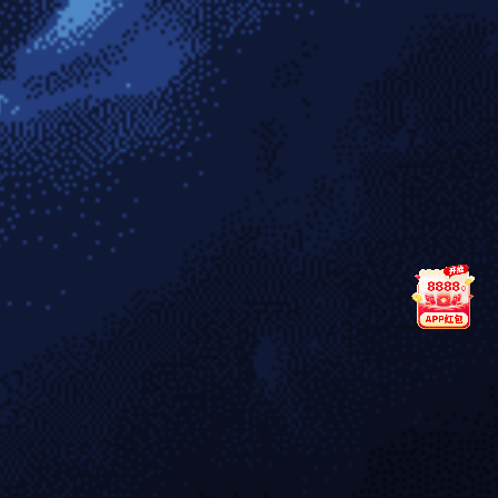
过及时封堵和抢断来打
起者，这种双向能力使
带领球队走向更高峰。
求卓越。
中更加自信。从目前来
赛中迎来更多挑战与机
争力。同时，加强体能
能确保在接下来的赛季