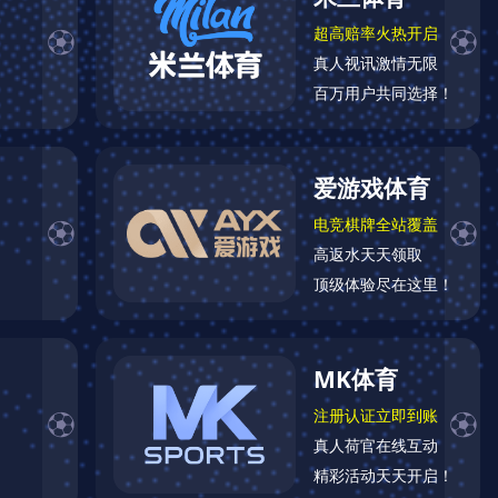
分10篮板大胜南昌大学
的32分和10个篮板的
力，也体现了球员们在
利立下赫赫战功。本篇