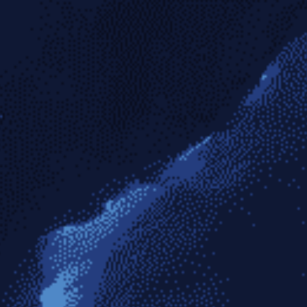
清楚自己的角色定位，
，无论是进攻还是防
来贡献力量。不少女将
定防守方面，各个位置
结是取得胜利不可或缺
和10个篮板的数据成
与技术，她不断冲击对