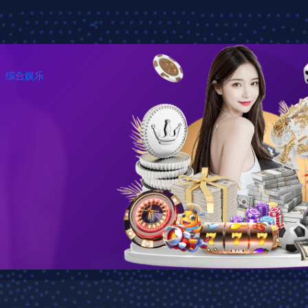
全天更新 ·
fb
步
无论您身在何处，
fb体育ap
的观赛体验。
下载客户端
网页