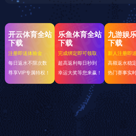
文章将从比赛过程、
更深入理解此次赛事
1、比赛过
在本场对阵南昌大学
东师大逐渐找到了自
第二节，球队通过快
进入下半场后，华东
分进一步扩大。张馨
彩。这种高效的攻击
最终，在第四节中，
学的反扑意图。当终
2、队伍整