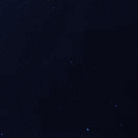
大的姑娘们能够继续携
聚力和出色个人素养，
今后的赛事奠定坚实基
们会继续秉承拼搏精