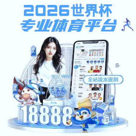
注册入口
全天更新 ·
fb体育app官网
赛事实时同步
无论您身在何处，
fb体育app官网APP
为您带来高
速、高清、稳定的观赛体验。
下载客户端
网页端访问