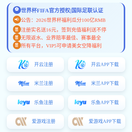
尤文图斯计划与卡卢卢续约至
2031年年薪或将翻倍提升至新高