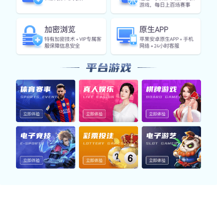
对其他竞争对手释放信号：他们不会轻易放走任何重
要球员，而是会全力以赴保留关键财富。
持续的发展潜力和良好的职业态度，使得卡卢卢成为
尤文图斯未来战略的一部分。他不仅在场上展现出了
极强的防守能力，还具备一定的进攻意识，为球队带
来了额外的价值。因此，续约对于双方来说都是一种
双赢选择。
2、年薪翻倍的意义
据悉，此次合同续约中最引人关注的是卡卢卢年薪或
将翻倍，这不仅是对其个人能力和表现的一种认可，
也是对他未来发展的巨大鼓励。这一变化意味着俱乐
部愿意为优秀球员支付高额薪资，以确保他们继续留
在队伍中，从而增强整个团队的凝聚力。