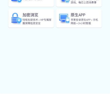
斯卡的去留不仅关系到他个人职业生涯的发展，也将
直接影响到两家俱乐部在未来赛季中的表现。因此，
此次谈判的重要性不言而喻。
2、各方立场分析
首先，从曼城方面来看，他们希望尽可能保留马雷斯
卡，以维持青训体系和团队稳定性。曼城管理层认
为，马雷斯卡是培养新星的重要人物，其离开将对球
队造成负面影响。此外，俱乐部还希望通过提升自身
青训水平来为一线队输送更多优秀人才，因此拒绝轻
易放人是他们的重要考量。
而切尔西则持不同立场，他们急需找到合适的人选来
改善当前球队状况。切尔西近年来经历了一系列变
化，新任主帅需要具备良好的战术眼光及青训能力，