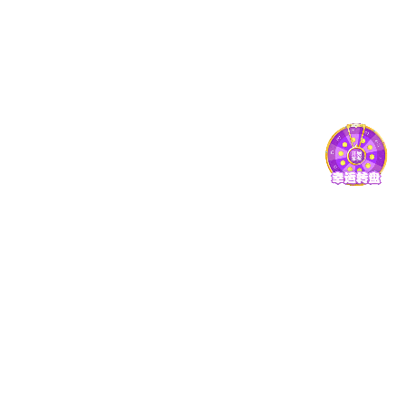
而马雷斯卡正好符合这些要求。因此，在与曼城进行
谈判时，切尔西希望能够通过合理的赔偿金，使得交
易顺利完成。
此外，球迷和媒体对这一事件也持有不同看法。有些
人支持切尔西引进马雷斯卡，认为他的执教理念能为
球队注入新的活力；而另一些人则担心这样的变动会
打乱原有阵容，使球队陷入困境。这种分歧进一步加
大了两家俱乐部之间谈判的复杂程度，也让事件充满
悬念。
3、潜在影响评估
如果双方成功达成协议，切尔西引进马雷斯卡无疑将
会增强其青训系统和战术灵活性。这位年轻教练所拥
有的新思想和先进理念，将为切尔西注入新的活力，