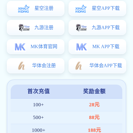
协议
2026-06-14 00:10
29 次阅读
首页
/
体育报道
近日，天空体育报道曼城与切尔西就马雷斯卡的赔偿
金进行谈判，希望在本周内达成协议。马雷斯卡作为
一名备受瞩目的教练，其未来去向备受关注，而这笔
赔偿金的谈判则成为了英超转会市场的一大焦点。本
文将从四个方面对这一事件进行详细阐述，包括背景
分析、各方立场、潜在影响以及未来展望，以期全面
解读此次谈判的重要性及其可能带来的后果。
1、事件背景分析