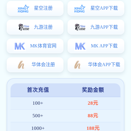
2026-07-04 19:40
41 次阅读
首页
/
体育报道
在2023赛季的中超联赛中，射手榜的竞争愈发激烈，
目前巴西球员奥斯卡以优异的表现独占鳌头，成为了
金靴奖的热门人选。与此同时，费利佩等其他优秀球
员紧随其后，展现出强大的进攻能力和不屈的拼搏精
神。本篇文章将从中超射手榜更新、奥斯卡的卓越表
现、费利佩等球员的追逐之路以及未来展望四个方面
进行详细阐述，为读者呈现这一精彩纷呈的话题。
1、中超射手榜更新动态
随着比赛轮次的增加，中超射手榜也随之更新频繁。