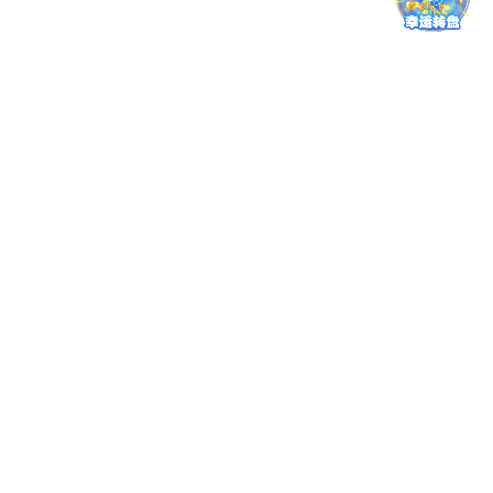
身表现，也极大增强了团队凝聚力。
3、费利佩等人的追逐之路
虽然奥斯卡目前处于领先位置，但费利佩及其他前锋
并没有放弃追赶。费利佩作为一名顶尖外援，其速度
和爆发力都非常出众，是对方后卫眼中的“梦魇”。本
赛季，他已经多次为球队打入关键进球，并且持续保
持着高效输出。
除了费利佩之外，还有其他几位本土前锋也显示出强
劲势头。例如某支球队的新星，在最近几轮比赛中接
连取得佳绩，让人们对他的未来充满期待。这些年轻
力量正在不断涌现，他们不仅给自己的球队带来希
望，同时为整个联赛注入了新的活力。